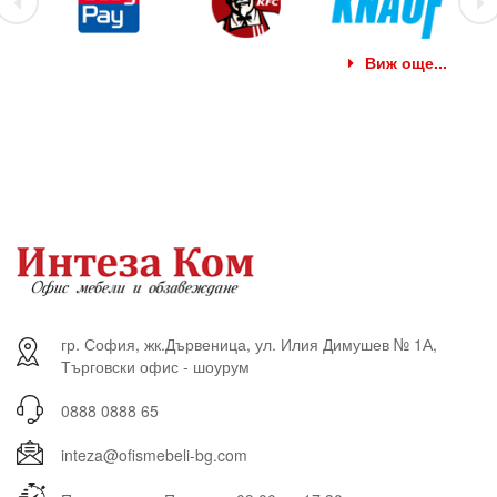
Виж още...
гр. София, жк.Дървеница, ул. Илия Димушев № 1А,
Търговски офис - шоурум
0888 0888 65
inteza@ofismebeli-bg.com