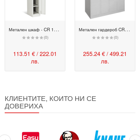
М
етален шкаф - CR 1242-1 сив
М
етален гардероб CR-1242-4 J сив
(0)
(0)
113.51 € / 222.01
255.24 € / 499.21
лв.
лв.
КЛИЕНТИТЕ, КОИТО НИ СЕ
ДОВЕРИХА