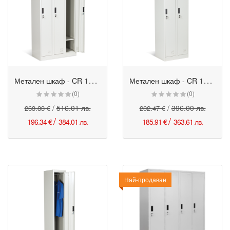
М
етален шкаф - CR 1242 сив
М
етален шкаф - CR 1242-2 сив
Промо
Промо
(0)
(0)
/
516.01 лв.
/
396.00 лв.
263.83 €
202.47 €
/
/
196.34 €
384.01 лв.
185.91 €
363.61 лв.
Най-продаван