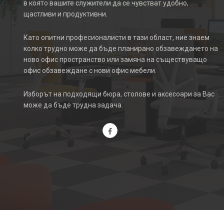
в която вашите служители да се чувстват удобно,
щастливи и продуктивни.
Като опитни професионалисти в тази област, ние знаем
колко трудно може да бъде планирано обзавеждането на
ново офис пространство или замяна на съществуващо
офис обзавеждане с нови офис мебели.
Изборът на подходящи бюра, столове и аксесоари за Вас
може да бъде трудна задача.