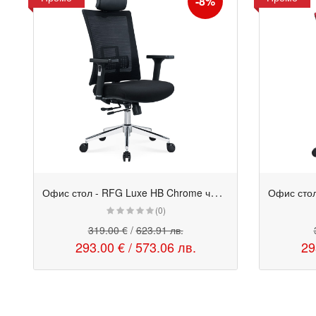
-8%
О
фис стол - RFG Luxe HB Chrome черен
Промо
Промо
(0)
319.00 €
/
623.91 лв.
293.00 €
/
573.06 лв.
29