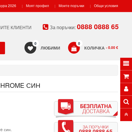
ура 2026
Моят профил
Моите поръчки
Общи условия
0888 0888 65
За поръчки:
ИТЕ КЛИЕНТИ
0
0
ЛЮБИМИ
КОЛИЧКА
- 0.00 €
 CHROME СИН
e син.