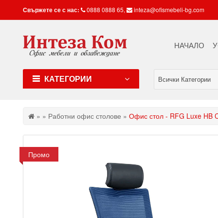
Свържете се с нас:
0888 0888 65
,
inteza@ofismebeli-bg.com
НАЧАЛО
У
КАТЕГОРИИ
Всички Категории
»
»
Работни офис столове
»
Офис стол - RFG Luxe HB 
Промо