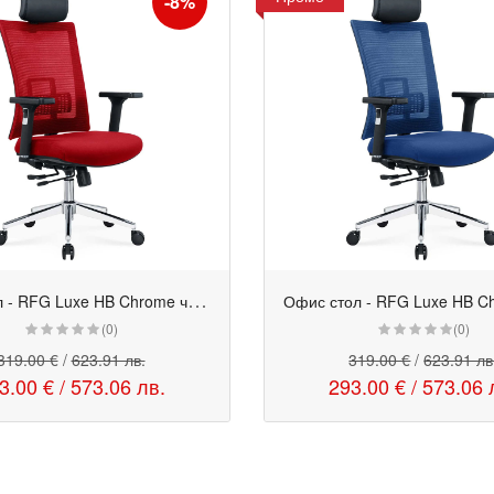
-8%
О
фис стол - RFG Luxe HB Chrome червен
Офис стол - RFG Luxe HB C
Промо
(0)
(0)
319.00 €
/
623.91 лв.
319.00 €
/
623.91 лв
3.00 €
/
573.06 лв.
293.00 €
/
573.06 