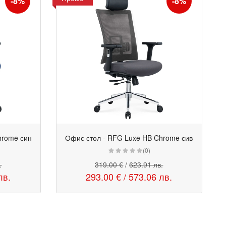
-8%
-8%
hrome син
Офис стол - RFG Luxe HB Chrome сив
Промо
(0)
.
319.00 €
/
623.91 лв.
лв.
293.00 €
/
573.06 лв.