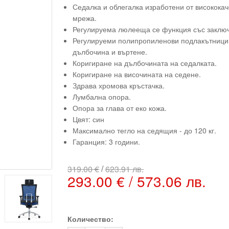
Седалка и облегалка изработени от високока
мрежа.
Регулируема люлееща се функция със заключ
Регулируеми полипропиленови подлакътници 
дълбочина и въртене.
Коригиране на дълбочината на седалката.
Коригиране на височината на седене.
Здрава хромова кръстачка.
Лумбална опора.
Опора за глава от еко кожа.
Цвят: син
Максимално тегло на седящия - до 120 кг.
Гаранция: 3 години.
/
319.00 €
623.91 лв.
293.00 € / 573.06 лв.
Количество: