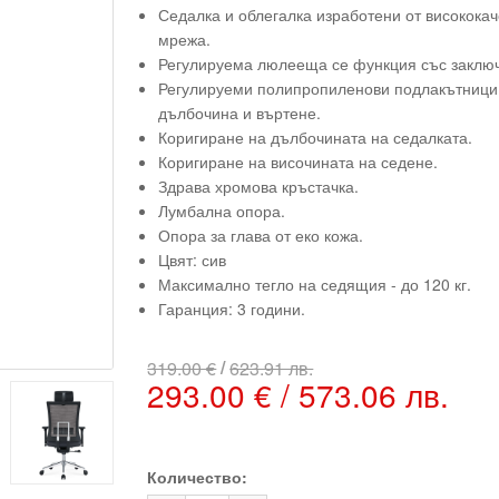
Седалка и облегалка изработени от високока
мрежа.
Регулируема люлееща се функция със заключ
Регулируеми полипропиленови подлакътници 
дълбочина и въртене.
Коригиране на дълбочината на седалката.
Коригиране на височината на седене.
Здрава хромова кръстачка.
Лумбална опора.
Опора за глава от еко кожа.
Цвят: сив
Максимално тегло на седящия - до 120 кг.
Гаранция: 3 години.
/
319.00 €
623.91 лв.
293.00 € / 573.06 лв.
Количество: