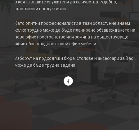
в която вашите служители да се чувстват удобно,
щастливи и продуктивни.
Като опитни професионалисти в тази област, ние знаем
колко трудно може да бъде планирано обзавеждането на
ново офис пространство или замяна на съществуващо
офис обзавеждане с нови офис мебели.
Изборът на подходящи бюра, столове и аксесоари за Вас
може да бъде трудна задача.