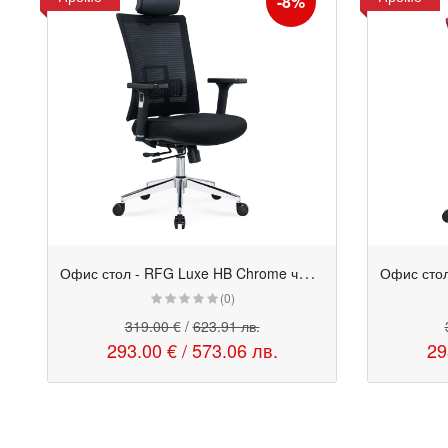
-8%
О
фис стол - RFG Luxe HB Chrome черен
Промо
Промо
(0)
319.00 €
/
623.91 лв.
293.00 €
/
573.06 лв.
29