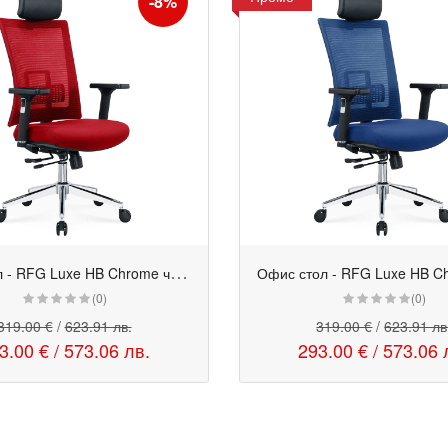
-8%
О
фис стол - RFG Luxe HB Chrome червен
Офис стол - RFG Luxe HB C
Промо
(0)
(0)
319.00 €
/
623.91 лв.
319.00 €
/
623.91 лв
3.00 €
/
573.06 лв.
293.00 €
/
573.06 