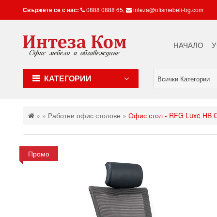
Свържете се с нас:
0888 0888 65
,
inteza@ofismebeli-bg.com
НАЧАЛО
У
КАТЕГОРИИ
Всички Категории
»
»
Работни офис столове
»
Офис стол - RFG Luxe HB 
Промо