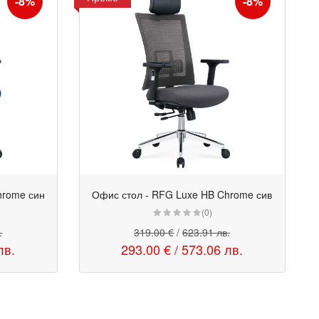
-8%
-8%
hrome син
Офис стол - RFG Luxe HB Chrome сив
Промо
(0)
.
319.00 €
/
623.91 лв.
лв.
293.00 €
/
573.06 лв.