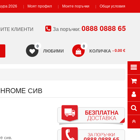
ура 2026
Моят профил
Моите поръчки
Общи условия
0888 0888 65
За поръчки:
ИТЕ КЛИЕНТИ
0
0
ЛЮБИМИ
КОЛИЧКА
- 0.00 €
 CHROME СИВ
e сив.