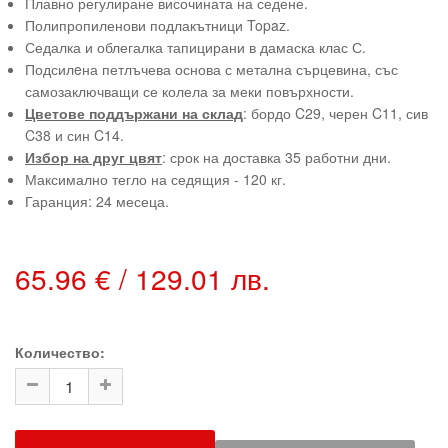
Плавно регулиране височината на седене.
Полипропиленови подлакътници Topaz.
Седалка и облегалка тапицирани в дамаска клас С.
Подсилeна петлъчева основа с метална сърцевина, със
самозаключващи се колела за меки повърхности.
Цветове поддържани на склад
: бордо C29, черен C11, сив
C38 и син C14.
Избор на друг цвят
: срок на доставка 35 работни дни.
Максимално тегло на седящия - 120 кг.
Гаранция: 24 месеца.
65.96 € / 129.01 лв.
Количество: