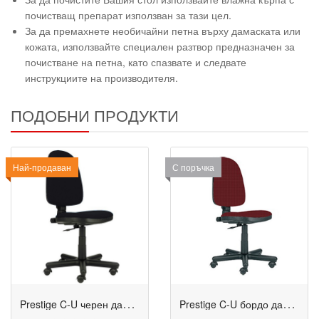
почистващ препарат използван за тази цел.
За да премахнете необичайни петна върху дамаската или
кожата, използвайте специален разтвор предназначен за
почистване на петна, като спазвате и следвате
инструкциите на производителя.
ПОДОБНИ ПРОДУКТИ
Най-продаван
С поръчка
P
restige C-U черен дамаска
P
restige C-U бордо дамаска