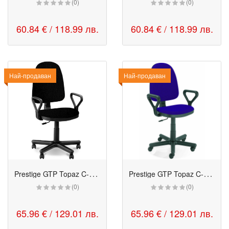
(0)
(0)
60.84 € / 118.99 лв.
60.84 € / 118.99 лв.
Най-продаван
Най-продаван
P
restige GTP Topaz C-U черен
P
restige GTP Topaz C-U син
(0)
(0)
65.96 € / 129.01 лв.
65.96 € / 129.01 лв.