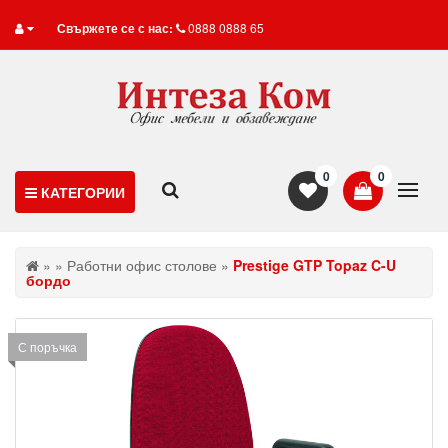
Свържете се с нас:
0888 0888 65
0
0
КАТЕГОРИИ
»
»
Работни офис столове
»
Prestige GTP Topaz C-U
бордо
С поръчка