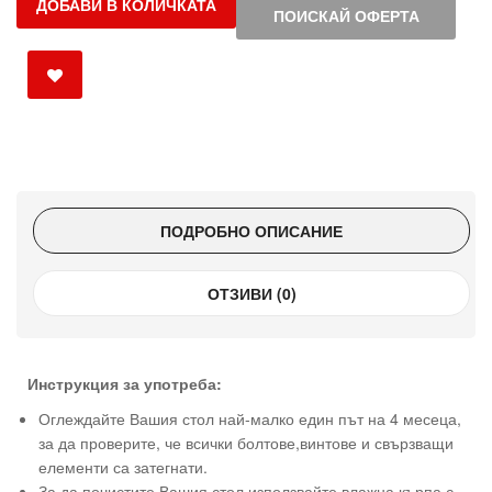
ДОБАВИ В КОЛИЧКАТА
ПОИСКАЙ ОФЕРТА
ПОДРОБНО ОПИСАНИЕ
ОТЗИВИ (0)
Инструкция за употреба:
Оглеждайте Вашия стол най-малко един път на 4 месеца,
за да проверите, че всички болтове,винтове и свързващи
елементи са затегнати.
За да почистите Вашия стол използвайте влажна кърпа с