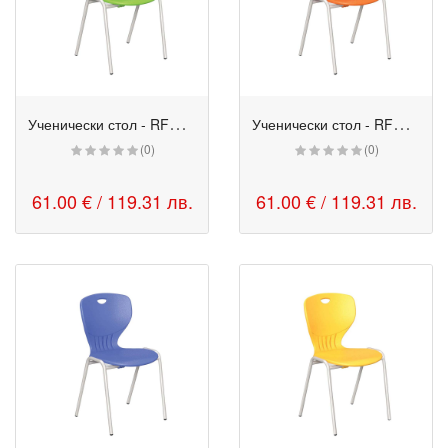
У
ченически стол - RFG Maxima A круша
У
ченически стол - RFG Maxima A мандарина
(0)
(0)
61.00 € / 119.31 лв.
61.00 € / 119.31 лв.