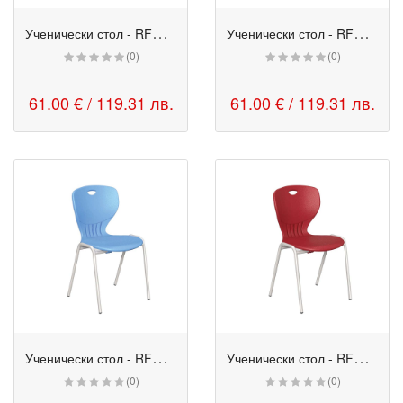
У
ченически стол - RFG Maxima A боровинка
У
ченически стол - RFG Maxima A жълт
(0)
(0)
61.00 € / 119.31 лв.
61.00 € / 119.31 лв.
У
ченически стол - RFG Maxima A небесносин
У
ченически стол - RFG Maxima A пурпурночервен
(0)
(0)