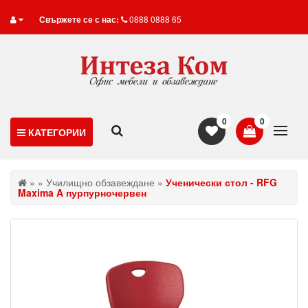
Свържете се с нас:
0888 0888 65
0
0
КАТЕГОРИИ
»
»
Училищно обзавеждане
»
Ученически стол - RFG
Maxima A пурпурночервен