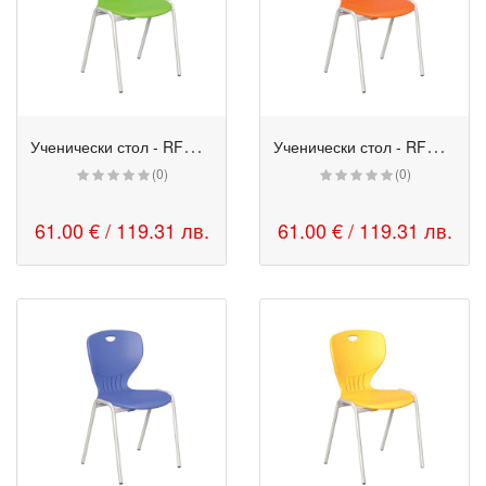
У
ченически стол - RFG Maxima A круша
У
ченически стол - RFG Maxima A мандарина
(0)
(0)
61.00 € / 119.31 лв.
61.00 € / 119.31 лв.