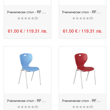
У
ченически стол - RFG Maxima A боровинка
У
ченически стол - RFG Maxima A жълт
(0)
(0)
61.00 € / 119.31 лв.
61.00 € / 119.31 лв.
У
ченически стол - RFG Maxima A небесносин
У
ченически стол - RFG Maxima A пурпурночервен
(0)
(0)